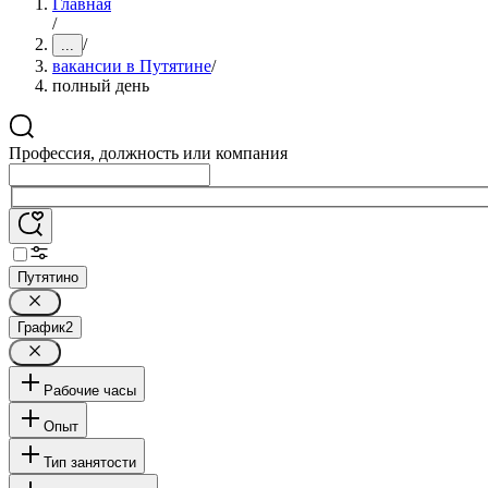
Главная
/
/
...
вакансии в Путятине
/
полный день
Профессия, должность или компания
Путятино
График
2
Рабочие часы
Опыт
Тип занятости