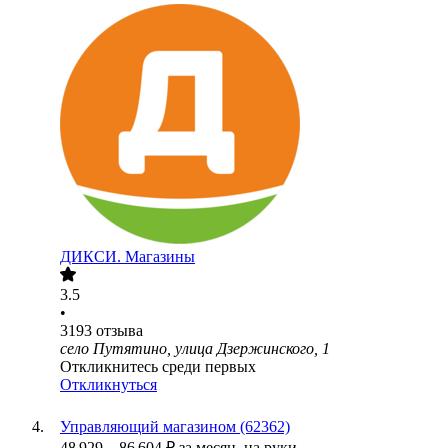
ДИКСИ. Магазины
3.5
•
3193
отзыва
село Путятино, улица Дзержинского, 1
Откликнитесь среди первых
Откликнуться
Управляющий магазином (62362)
48 929
–
86 604
₽
за месяц,
на руки